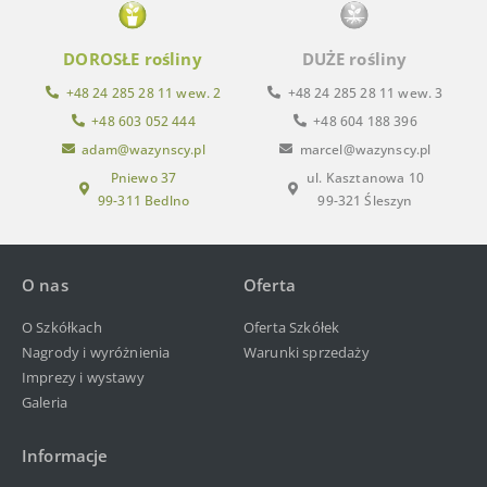
DOROSŁE rośliny
DUŻE rośliny
+48 24 285 28 11 wew. 2
+48 24 285 28 11 wew. 3
+48 603 052 444
+48 604 188 396
adam@wazynscy.pl
marcel@wazynscy.pl
Pniewo 37
ul. Kasztanowa 10
99-311 Bedlno
99-321 Śleszyn
O nas
Oferta
O Szkółkach
Oferta Szkółek
Nagrody i wyróżnienia
Warunki sprzedaży
Imprezy i wystawy
Galeria
Informacje