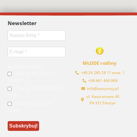
Newsletter
MŁODE rośliny
Wybierz listę(y):
+48 24 285 28 11 wew. 1
Oferta MŁODYCH
roślin
+48 661 466 988
Oferta DOROSŁYCH
info@wazynscy.pl
roślin
ul. Kasztanowa 40
Oferta DUŻYCH
99-321 Śleszyn
roślin