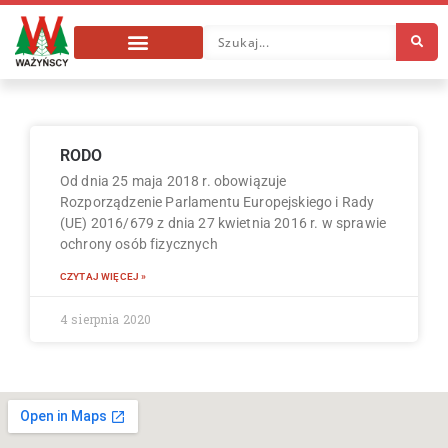
RODO
Od dnia 25 maja 2018 r. obowiązuje
Rozporządzenie Parlamentu Europejskiego i Rady
(UE) 2016/679 z dnia 27 kwietnia 2016 r. w sprawie
ochrony osób fizycznych
CZYTAJ WIĘCEJ »
4 sierpnia 2020