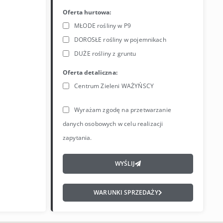
Oferta hurtowa:
MŁODE rośliny w P9
DOROSŁE rośliny w pojemnikach
DUŻE rośliny z gruntu
Oferta detaliczna:
Centrum Zieleni WAŻYŃSCY
Wyrażam zgodę na przetwarzanie
danych osobowych w celu realizacji
zapytania.
WYŚLIJ
WARUNKI SPRZEDAŻY