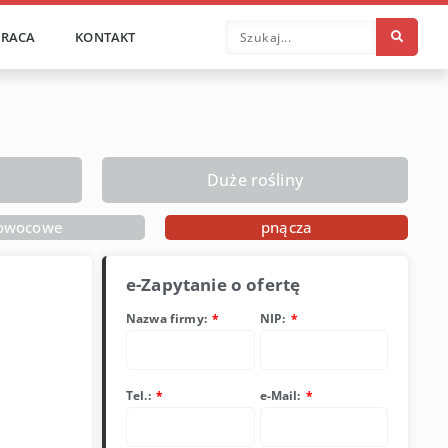
PRACA
KONTAKT
Duże rośliny
owocowe
pnącza
e-Zapytanie o ofertę
Nazwa firmy:
NIP:
Tel.:
e-Mail: