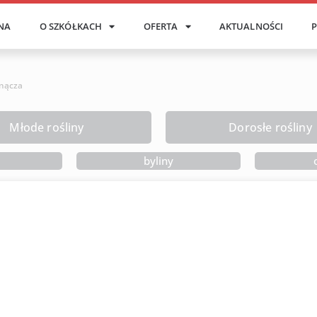
NA
O SZKÓŁKACH
OFERTA
AKTUALNOŚCI
pnącza
Młode rośliny
Dorosłe rośliny
byliny