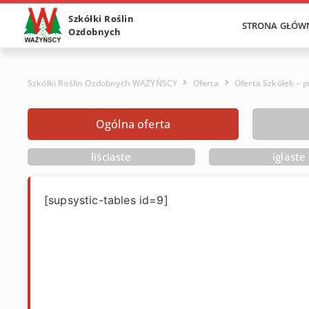
Szkółki Roślin
STRONA GŁÓW
Ozdobnych
Szkółki Roślin Ozdobnych WAŻYŃSCY
Oferta
Oferta Szkółek – 
Ogólna oferta
liściaste
iglaste
[supsystic-tables id=9]