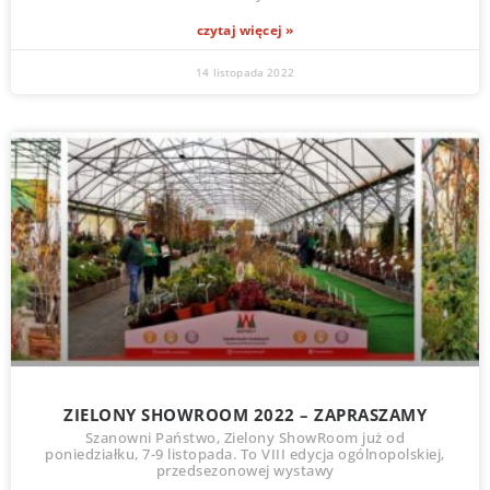
czytaj więcej »
14 listopada 2022
ZIELONY SHOWROOM 2022 – ZAPRASZAMY
Szanowni Państwo, Zielony ShowRoom już od
poniedziałku, 7-9 listopada. To VIII edycja ogólnopolskiej,
przedsezonowej wystawy