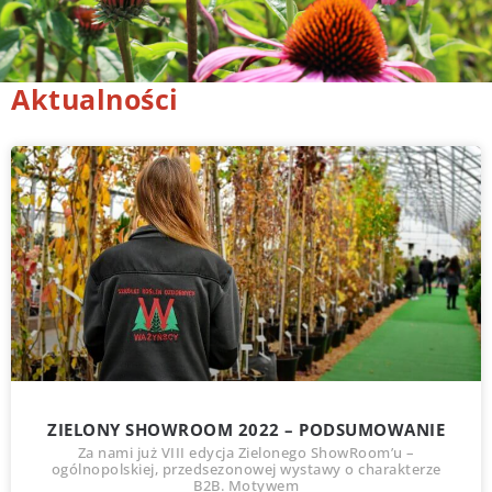
Aktualności
ZIELONY SHOWROOM 2022 – PODSUMOWANIE
Za nami już VIII edycja Zielonego ShowRoom’u –
ogólnopolskiej, przedsezonowej wystawy o charakterze
B2B. Motywem