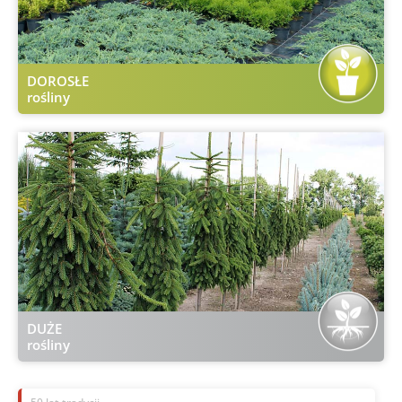
DOROSŁE
rośliny
DUŻE
rośliny