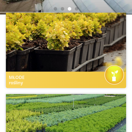
Oferta
jest regularnie poszerzana
o topowe nowości.
MŁODE
rośliny