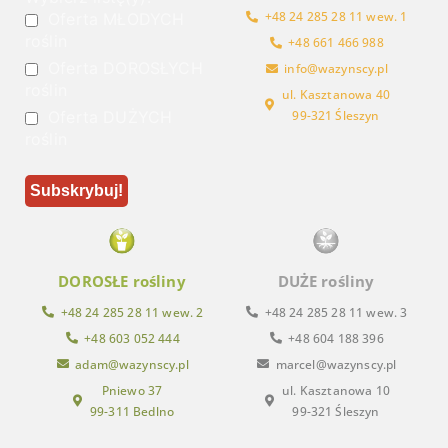
+48 24 285 28 11 wew. 1
Oferta MŁODYCH
roślin
+48 661 466 988
Oferta DOROSŁYCH
info@wazynscy.pl
roślin
ul. Kasztanowa 40
Oferta DUŻYCH
99-321 Śleszyn
roślin
DOROSŁE rośliny
DUŻE rośliny
+48 24 285 28 11 wew. 2
+48 24 285 28 11 wew. 3
+48 603 052 444
+48 604 188 396
adam@wazynscy.pl
marcel@wazynscy.pl
Pniewo 37
ul. Kasztanowa 10
99-311 Bedlno
99-321 Śleszyn