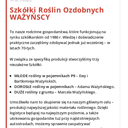
50 lat tradycji
Szkółki Roślin Ozdobnych
WAŻYŃSCY
To nasze rodzinne gospodarstwa, które funkcjonują na
rynku szkółkarskim od 1986 r. Wiedzę i doświadczenie
praktyczne zaczęliśmy zdobywać jednak już wcześniej – w
latach 70-tych.
W związku ze specyfiką produkcji stworzyliśmy trzy
niezależne Szkółki:
MŁODE rośliny w pojemnikach P9
– Ewy i
Bartłomieja Ważyńskich,
DOROSŁE rośliny w pojemnikach
– Adama Ważyńskiego,
DUŻE rośliny z gruntu
– Marcela Ważyńskiego.
Umożliwiło nam to skupienie się na naszym głównym celu –
produkcji najwyższej jakości materiału roślinnego. Dzięki
logistyce będącej na najwyższym poziomie, a także
ulokowaniu gospodarstw tuż przy najistotniejszych
autostradach, możemy sprawnie zaopatrywać