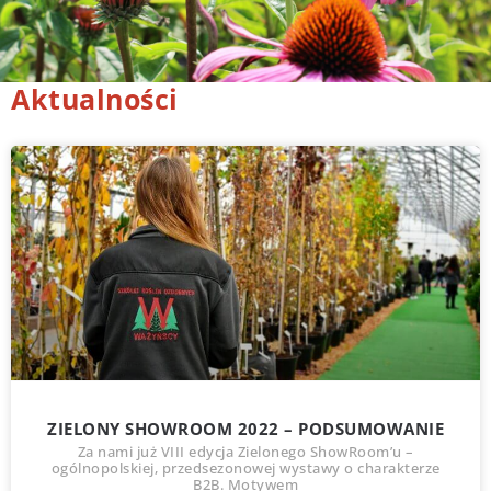
Aktualności
ZIELONY SHOWROOM 2022 – PODSUMOWANIE
Za nami już VIII edycja Zielonego ShowRoom’u –
ogólnopolskiej, przedsezonowej wystawy o charakterze
B2B. Motywem