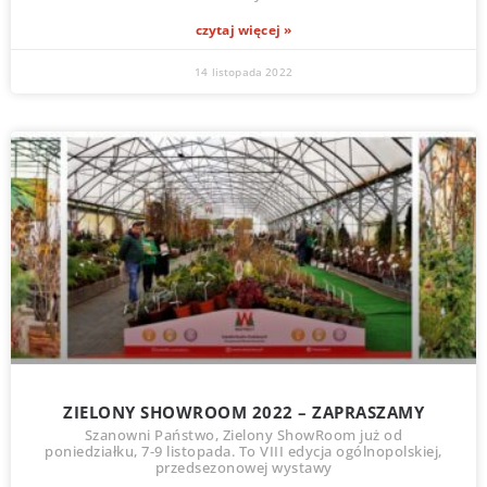
czytaj więcej »
14 listopada 2022
ZIELONY SHOWROOM 2022 – ZAPRASZAMY
Szanowni Państwo, Zielony ShowRoom już od
poniedziałku, 7-9 listopada. To VIII edycja ogólnopolskiej,
przedsezonowej wystawy