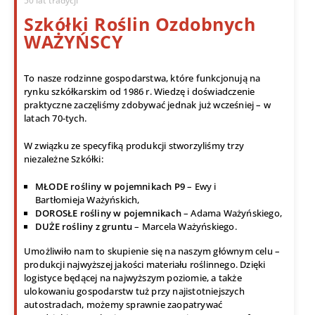
50 lat tradycji
Szkółki Roślin Ozdobnych
WAŻYŃSCY
To nasze rodzinne gospodarstwa, które funkcjonują na
rynku szkółkarskim od 1986 r. Wiedzę i doświadczenie
praktyczne zaczęliśmy zdobywać jednak już wcześniej – w
latach 70-tych.
W związku ze specyfiką produkcji stworzyliśmy trzy
niezależne Szkółki:
MŁODE rośliny w pojemnikach P9
– Ewy i
Bartłomieja Ważyńskich,
DOROSŁE rośliny w pojemnikach
– Adama Ważyńskiego,
DUŻE rośliny z gruntu
– Marcela Ważyńskiego.
Umożliwiło nam to skupienie się na naszym głównym celu –
produkcji najwyższej jakości materiału roślinnego. Dzięki
logistyce będącej na najwyższym poziomie, a także
ulokowaniu gospodarstw tuż przy najistotniejszych
autostradach, możemy sprawnie zaopatrywać