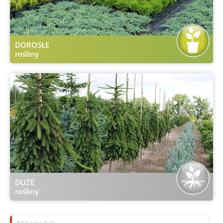
DOROSŁE
rośliny
DUŻE
rośliny