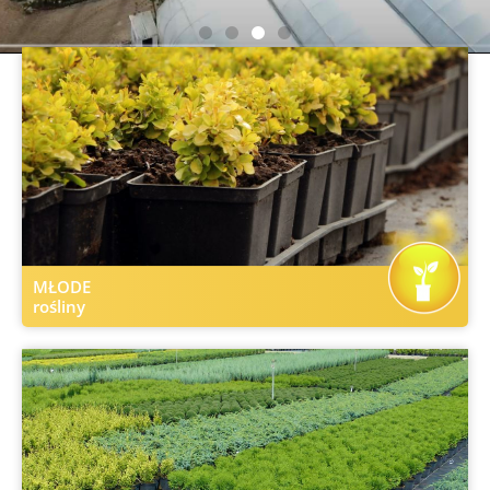
Oferta
jest regularnie poszerzana
o topowe nowości.
MŁODE
rośliny