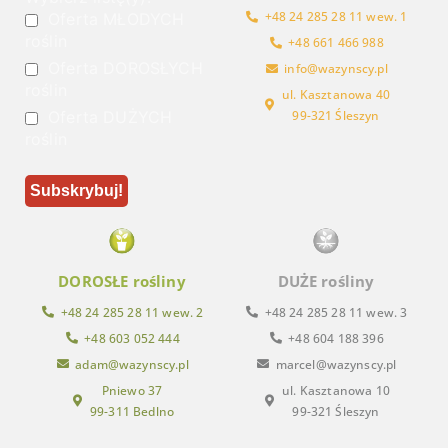
+48 24 285 28 11 wew. 1
Oferta MŁODYCH
roślin
+48 661 466 988
Oferta DOROSŁYCH
info@wazynscy.pl
roślin
ul. Kasztanowa 40
Oferta DUŻYCH
99-321 Śleszyn
roślin
DOROSŁE rośliny
DUŻE rośliny
+48 24 285 28 11 wew. 2
+48 24 285 28 11 wew. 3
+48 603 052 444
+48 604 188 396
adam@wazynscy.pl
marcel@wazynscy.pl
Pniewo 37
ul. Kasztanowa 10
99-311 Bedlno
99-321 Śleszyn